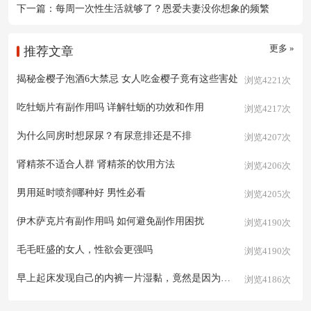
下一篇：
每周一次性生活就够了？恩爱夫妻没你想象的频繁
更多 »
推荐文章
揭秘金樱子泡酒6大禁忌 女人吃金樱子竟有这些害处
浏览4221次
吃牡蛎片有副作用吗 详解牡蛎的功效和作用
浏览4217次
为什么同房时想尿尿？有尿意排还是不排
浏览4207次
肾精茶不适合人群 肾精茶的饮用方法
浏览4206次
男用延时喷剂哪种好 男性必看
浏览4205次
伊木萨克片有副作用吗 如何避免副作用困扰
浏览4190次
毛毛旺盛的女人，性欲会更强吗
浏览4190次
早上起床发现自己的内裤一片湿黏，竟然是因为……
浏览4186次