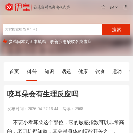
搜索
参精固本丸固本填精，改善疲惫酸软各类虚症
和弟弟谈恋爱的好处有哪些？
首页
科普
知识
话题
健康
饮食
运动
咬耳朵会有生理反应吗
发布时间：2026-04-27 16:44
阅读：2968
不要小看耳朵这个部位，它的敏感指数可以非常高
的，老司机都知道，耳朵是身体的情欲开关之一。