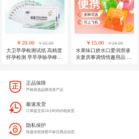
￥20.00
￥15.00
￥32.00
￥24.00
大卫早孕检测试纸 高精度
水果味口娇水口爱润滑液
怀孕检测 早早孕验孕棒精
夫妻房事调情情趣用品 人
准验孕试纸条
体润滑液小容量
正品保障
严格筛选品牌优质产品
极速发货
订单提交后24小时内闪电发货
隐私保护
快递全程保密不标注商品信息