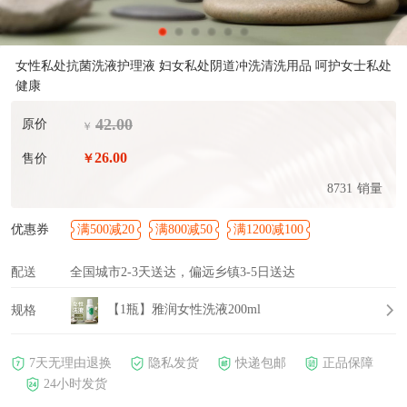
女性私处抗菌洗液护理液 妇女私处阴道冲洗清洗用品 呵护女士私处
健康
42.00
原价
￥
26.00
售价
￥
8731
销量
优惠券
满500减20
满800减50
满1200减100
配送
全国城市2-3天送达，偏远乡镇3-5日送达
【1瓶】雅润女性洗液200ml
规格
7天无理由退换
隐私发货
快递包邮
正品保障
24小时发货