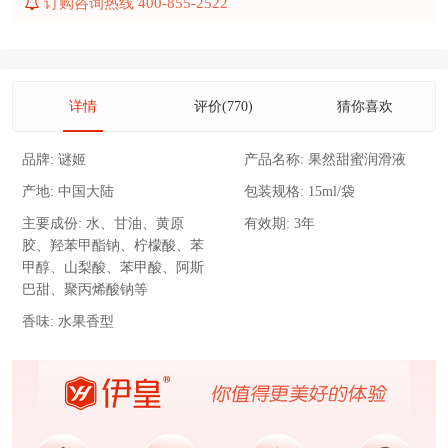
订购咨询热线 400-855-2522
详情
评价(770)
猜你喜欢
品牌:
谜姬
产品名称:
果然甜蜜润滑液
产地:
中国大陆
包装规格:
15ml/袋
主要成份:
水、甘油、黄原
有效期:
3年
胶、羟苯甲酯钠、柠檬酸、苯
甲醇、山梨酸、苯甲酸、阿斯
巴甜、聚丙烯酸钠等
香味:
水果香型