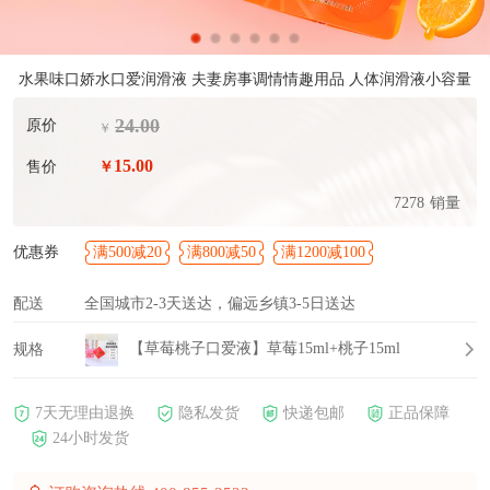
水果味口娇水口爱润滑液 夫妻房事调情情趣用品 人体润滑液小容量
24.00
原价
￥
15.00
售价
￥
7278
销量
优惠券
满500减20
满800减50
满1200减100
配送
全国城市2-3天送达，偏远乡镇3-5日送达
【草莓桃子口爱液】草莓15ml+桃子15ml
规格
7天无理由退换
隐私发货
快递包邮
正品保障
24小时发货